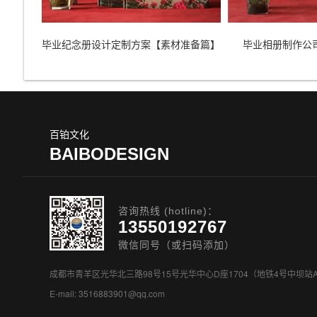
毕业纪念册设计定制方案【素材准备篇】
毕业相册制作公
百铂文化
BAIBODESIGN
咨询热线 (hotline)：
13550192767
微信同号（或扫码添加）
成都市青羊区光华北三路98号15号光华中心D座1704（地铁4号中坝站
E-mail: 3516883901@qq.com