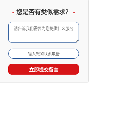
企业邮册设计定制
已有 3066 人查看
-
您是否有类似需求？
-
成长留念及成人礼相册
已有 2533 人查看
家庭及生日相册影集
已有 1867 人查看
旅行照片书定制
已有 1538 人查看
个人回忆录相册制作
已有 1538 人查看