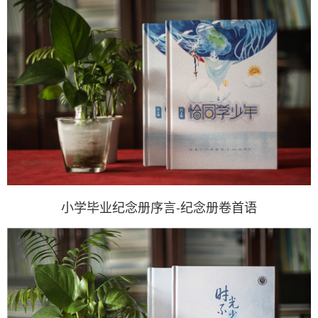
小学毕业纪念册序言-纪念册卷首语