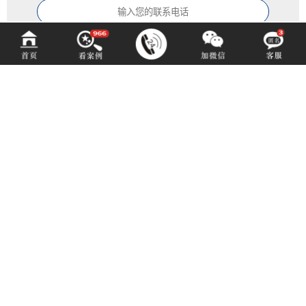
百铂文化
BAIBODESIGN
咨询热线 (hotline)：
13550192767
微信同号（或扫码添加）
成都市青羊区光华北三路98号15号光华中心D座1704（地铁4号中坝站A出口）
E-mail: 3516883901@qq.com