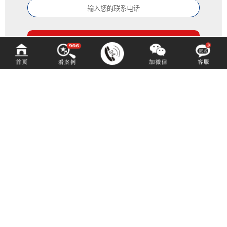
百铂文化
BAIBODESIGN
咨询热线 (hotline)：
13550192767
微信同号（或扫码添加）
成都市青羊区光华北三路98号15号光华中心D座1704（地铁4号中坝站A出口）
E-mail: 3516883901@qq.com