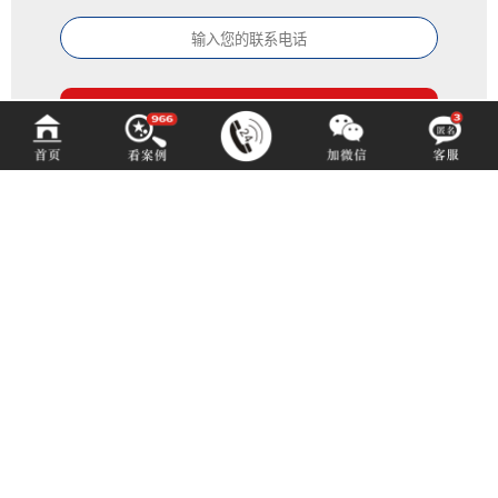
百铂文化
BAIBODESIGN
咨询热线 (hotline)：
13550192767
微信同号（或扫码添加）
成都市青羊区光华北三路98号15号光华中心D座1704（地铁4号中坝站A出口）