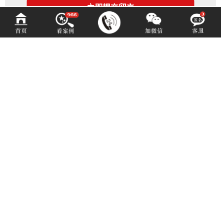
百铂文化
BAIBODESIGN
咨询热线 (hotline)：
13550192767
微信同号（或扫码添加）
成都市青羊区光华北三路98号15号光华中心D座1704（地铁4号中坝站A出口）
E-mail: 3516883901@qq.com