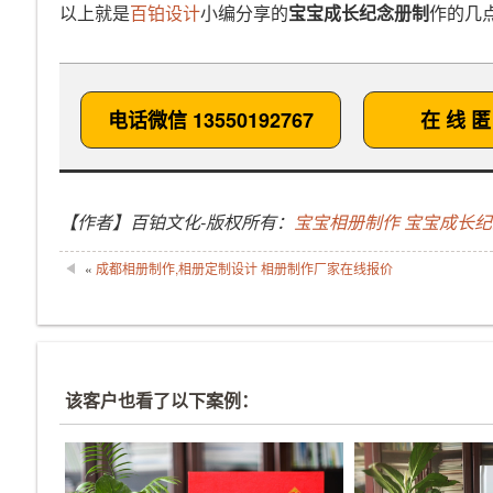
以上就是
百铂设计
小编分享的
宝宝成长纪念册制
作的几
电话微信 13550192767
在 线 匿
【作者】百铂文化-版权所有：
宝宝相册制作 宝宝成长
«
成都相册制作,相册定制设计 相册制作厂家在线报价
该客户也看了以下案例：