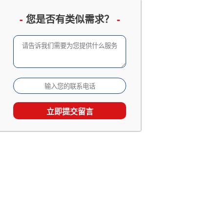
企业邮册设计定制
已有 3066 人查看
-
您是否有类似需求？
-
成长留念及成人礼相册
已有 2533 人查看
家庭及生日相册影集
已有 1867 人查看
旅行照片书定制
已有 1538 人查看
个人回忆录相册制作
已有 1538 人查看