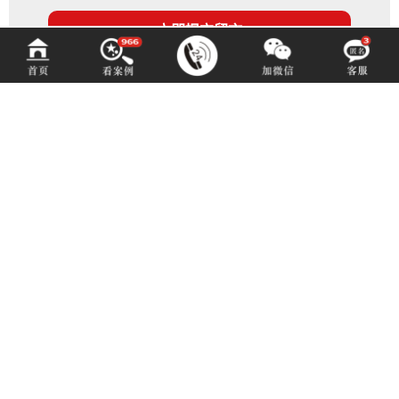
百铂文化
BAIBODESIGN
咨询热线 (hotline)：
13550192767
微信同号（或扫码添加）
成都市青羊区光华北三路98号15号光华中心D座1704（地铁4号中坝站A出口）
E-mail: 3516883901@qq.com