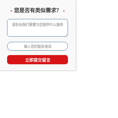
企业邮册设计定制
已有 3066 人查看
-
您是否有类似需求？
-
成长留念及成人礼相册
已有 2533 人查看
家庭及生日相册影集
已有 1867 人查看
旅行照片书定制
已有 1538 人查看
个人回忆录相册制作
已有 1538 人查看