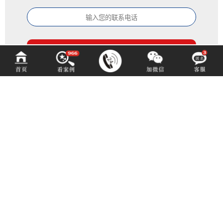
百铂文化
BAIBODESIGN
咨询热线 (hotline)：
13550192767
微信同号（或扫码添加）
成都市青羊区光华北三路98号15号光华中心D座1704（地铁4号中坝站A出口）