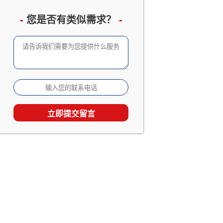
企业邮册设计定制
已有 3066 人查看
-
您是否有类似需求？
-
成长留念及成人礼相册
已有 2533 人查看
家庭及生日相册影集
已有 1867 人查看
旅行照片书定制
已有 1538 人查看
个人回忆录相册制作
已有 1538 人查看