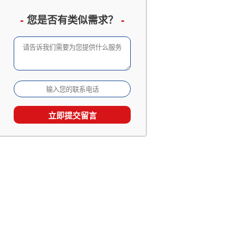
企业邮册设计定制
已有 3066 人查看
-
您是否有类似需求？
-
成长留念及成人礼相册
已有 2533 人查看
家庭及生日相册影集
已有 1867 人查看
旅行照片书定制
已有 1538 人查看
个人回忆录相册制作
已有 1538 人查看