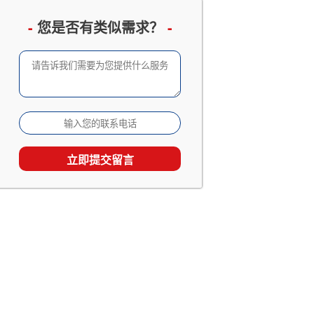
企业邮册设计定制
已有 3066 人查看
-
您是否有类似需求？
-
成长留念及成人礼相册
已有 2533 人查看
家庭及生日相册影集
已有 1867 人查看
旅行照片书定制
已有 1538 人查看
个人回忆录相册制作
已有 1538 人查看