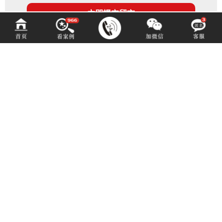
百铂文化
BAIBODESIGN
咨询热线 (hotline)：
13550192767
微信同号（或扫码添加）
成都市青羊区光华北三路98号15号光华中心D座1704（地铁4号中坝站A出口）
E-mail: 3516883901@qq.com