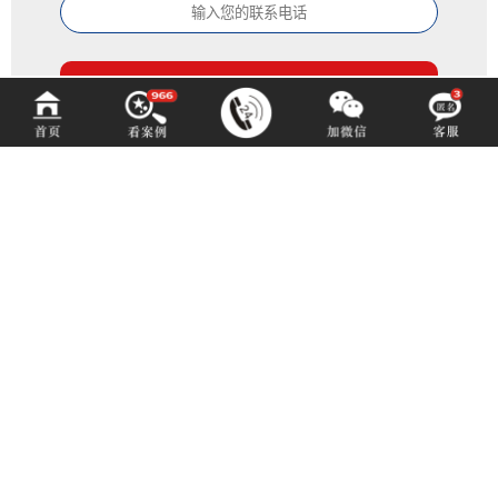
百铂文化
BAIBODESIGN
咨询热线 (hotline)：
13550192767
微信同号（或扫码添加）
成都市青羊区光华北三路98号15号光华中心D座1704（地铁4号中坝站A出口）
E-mail: 3516883901@qq.com