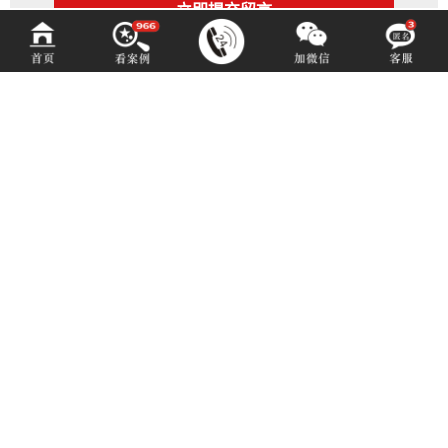
百铂文化
BAIBODESIGN
咨询热线 (hotline)：
13550192767
微信同号（或扫码添加）
成都市青羊区光华北三路98号15号光华中心D座1704（地铁4号中坝站A出口）
E-mail: 3516883901@qq.com
Copyright © 2010——2025 百铂文化 版权所有