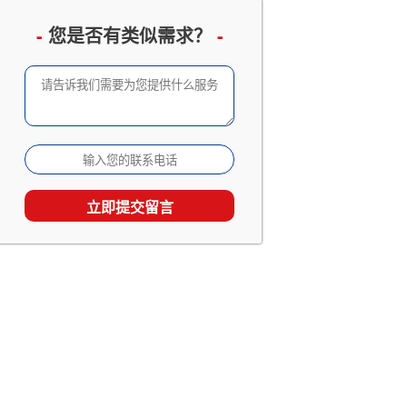
企业邮册设计定制
已有 3066 人查看
-
您是否有类似需求？
-
成长留念及成人礼相册
已有 2533 人查看
家庭及生日相册影集
已有 1867 人查看
旅行照片书定制
已有 1538 人查看
个人回忆录相册制作
已有 1538 人查看