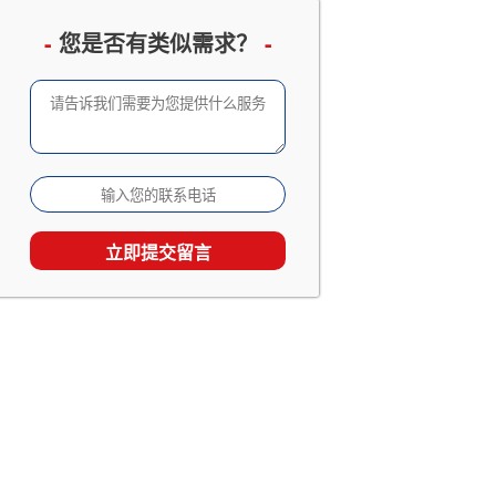
企业邮册设计定制
已有 3066 人查看
-
您是否有类似需求？
-
成长留念及成人礼相册
已有 2533 人查看
家庭及生日相册影集
已有 1867 人查看
旅行照片书定制
已有 1538 人查看
个人回忆录相册制作
已有 1538 人查看