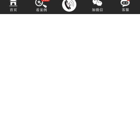
百铂文化
BAIBODESIGN
咨询热线 (hotline)：
13550192767
微信同号（或扫码添加）
成都市青羊区光华北三路98号15号光华中心D座1704（地铁4号中坝站A出口）
E-mail: 3516883901@qq.com
Copyright © 2010——2025 百铂文化 版权所有
蜀ICP备16006452号-8