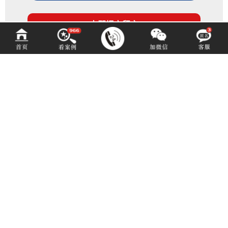
百铂文化
BAIBODESIGN
咨询热线 (hotline)：
13550192767
微信同号（或扫码添加）
成都市青羊区光华北三路98号15号光华中心D座1704（地铁4号中坝站A出口）
E-mail: 3516883901@qq.com