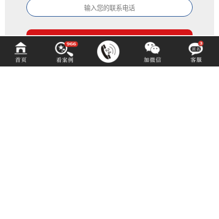
百铂文化
BAIBODESIGN
咨询热线 (hotline)：
13550192767
微信同号（或扫码添加）
成都市青羊区光华北三路98号15号光华中心D座1704（地铁4号中坝站A出口）
E-mail: 3516883901@qq.com