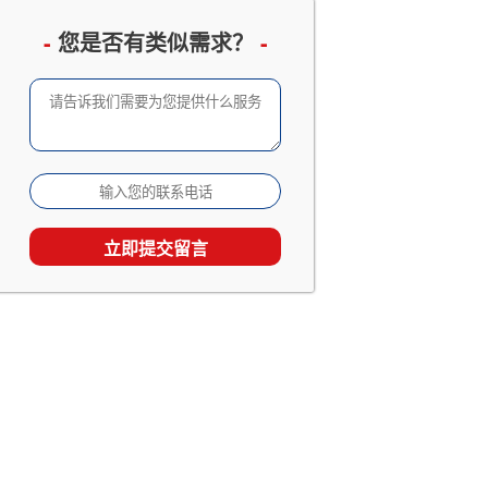
企业邮册设计定制
已有 3066 人查看
-
您是否有类似需求？
-
成长留念及成人礼相册
已有 2533 人查看
家庭及生日相册影集
已有 1867 人查看
旅行照片书定制
已有 1538 人查看
个人回忆录相册制作
已有 1538 人查看