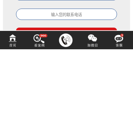
百铂文化
BAIBODESIGN
咨询热线 (hotline)：
13550192767
微信同号（或扫码添加）
成都市青羊区光华北三路98号15号光华中心D座1704（地铁4号中坝站A出口）