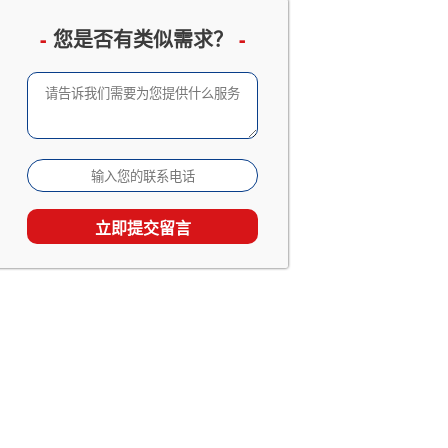
企业邮册设计定制
已有 3066 人查看
-
您是否有类似需求？
-
成长留念及成人礼相册
已有 2533 人查看
家庭及生日相册影集
已有 1867 人查看
旅行照片书定制
已有 1538 人查看
个人回忆录相册制作
已有 1538 人查看