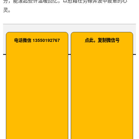
分，能漾起些许温暖回忆，以慰藉在劳碌奔波中疲惫的心
灵。
电话微信 13550192767
点此，复制微信号