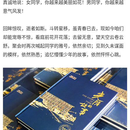
真诚地说：女同学，你越来越美丽如花！男同学，你越来越
意气风发！
回眸惊叹，逝者如斯。斗转星移，虽青春已去，现如今咱们
却能宠辱不惊，看庭前花开花落；去留无意，望天空云卷云
舒。聚会时再次喊起同学的雅号，依然亲切；见到久未谋面
的模样，依然熟悉；追忆懵懂少年的故事，依然怦怦心跳。