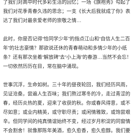
了我们对高中时代多彩生活的回忆；一场《旗袍秀》勾起了
我们对花季青春久违的思念；一支《长大后我就成了你》表
达了我们对最亲爱老师的崇敬之情…
此时，你是否记得“恰同学少年”的指点江山和“自信人生二百
年”的壮志豪情？那欲说还休的青春萌动和多情少年的小纸
条？还有那次坐着“解放碑”去“小上海”的春游…当然不会忘！
一切依然历历在目，常在脑中涌现。
世事沉浮，生命如树。三十年的昼夜轮回，我们经历风雨，
见证沧桑，尝遍人生百味；我们熬过寒冬的冷，走过青涩的
春，经历炎热的夏，迎来了收获的秋。你或春风得意，或不
尽如意；或业内精英，或守职尽责；或闲情雅致，或饱尝艰
辛。但同学间的纯真情谊始终不变，经过岁月积淀的同窗情
不会割舍！就像那陈年美酒，愈久愈香，愈久愈醇。我们要