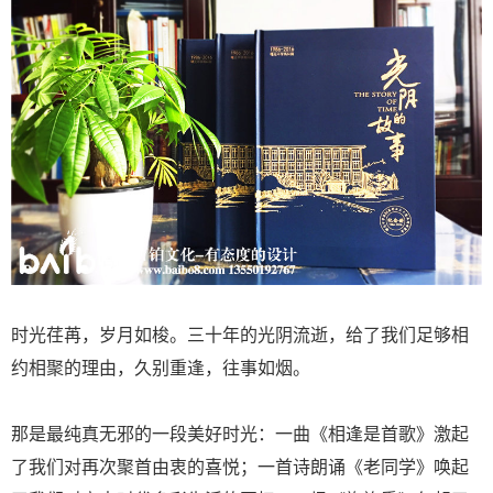
时光荏苒，岁月如梭。三十年的光阴流逝，给了我们足够相
约相聚的理由，久别重逢，往事如烟。
那是最纯真无邪的一段美好时光：一曲《相逢是首歌》激起
了我们对再次聚首由衷的喜悦；一首诗朗诵《老同学》唤起