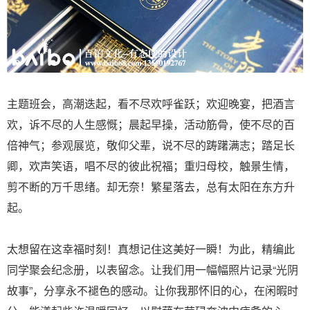
主题班会，高潮迭起，看不尽欢呼雀跃；欢迎晚宴，把酒言
欢，诉不尽的人生感慨；晨起早操，活动筋骨，使不尽的百
倍神气；参观展览，敬仰父辈，说不尽的踌躇满志；踏足长
卿，欢声笑语，唱不尽的彼此祝福；重归母校，触景生情，
剪不断的万千思绪。却无奈！繁星落去，总有太阳在东方升
起。
太想留在这幸福时刻！真想记住这美好一瞬！为此，精编此
同学聚会纪念册，以表留念。让我们用一幅幅照片记录“光阴
故事”，分享永不褪色的感动。让你我那怀旧的心，在闲暇时