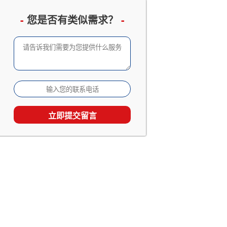
企业邮册设计定制
已有 3066 人查看
-
您是否有类似需求？
-
成长留念及成人礼相册
已有 2533 人查看
家庭及生日相册影集
已有 1867 人查看
旅行照片书定制
已有 1538 人查看
个人回忆录相册制作
已有 1538 人查看